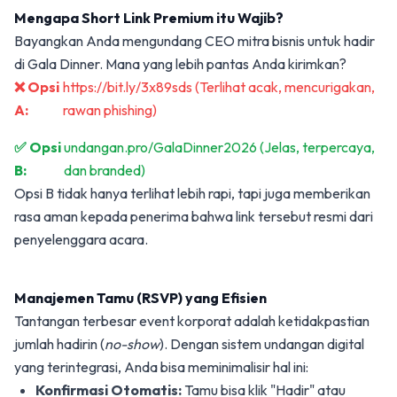
Mengapa Short Link Premium itu Wajib?
Bayangkan Anda mengundang CEO mitra bisnis untuk hadir
di Gala Dinner. Mana yang lebih pantas Anda kirimkan?
❌ Opsi
https://bit.ly/3x89sds (Terlihat acak, mencurigakan,
A:
rawan phishing)
✅ Opsi
undangan.pro/GalaDinner2026 (Jelas, terpercaya,
B:
dan branded)
Opsi B tidak hanya terlihat lebih rapi, tapi juga memberikan
rasa aman kepada penerima bahwa link tersebut resmi dari
penyelenggara acara.
Manajemen Tamu (RSVP) yang Efisien
Tantangan terbesar event korporat adalah ketidakpastian
jumlah hadirin (
no-show
). Dengan sistem undangan digital
yang terintegrasi, Anda bisa meminimalisir hal ini:
Konfirmasi Otomatis:
Tamu bisa klik "Hadir" atau