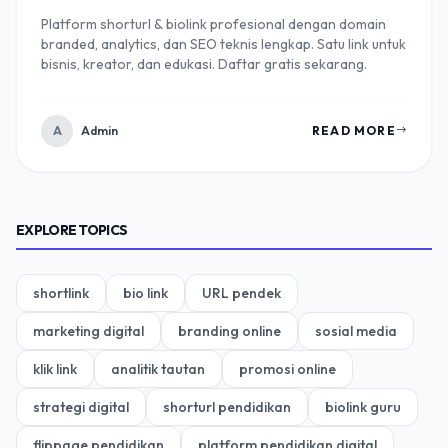
Platform shorturl & biolink profesional dengan domain
branded, analytics, dan SEO teknis lengkap. Satu link untuk
bisnis, kreator, dan edukasi. Daftar gratis sekarang.
A
Admin
READ MORE
EXPLORE TOPICS
shortlink
bio link
URL pendek
marketing digital
branding online
sosial media
klik link
analitik tautan
promosi online
strategi digital
shorturl pendidikan
biolink guru
flippage pendidikan
platform pendidikan digital