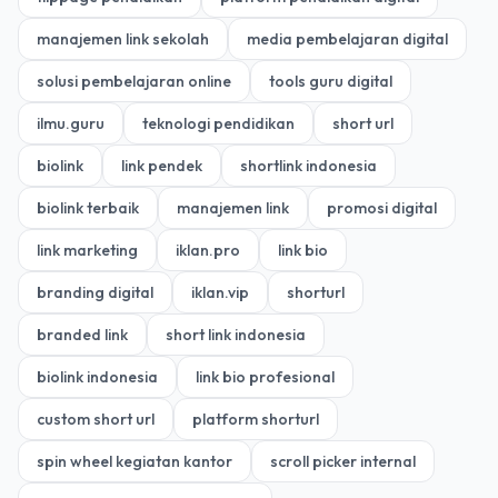
manajemen link sekolah
media pembelajaran digital
solusi pembelajaran online
tools guru digital
ilmu.guru
teknologi pendidikan
short url
biolink
link pendek
shortlink indonesia
biolink terbaik
manajemen link
promosi digital
link marketing
iklan.pro
link bio
branding digital
iklan.vip
shorturl
branded link
short link indonesia
biolink indonesia
link bio profesional
custom short url
platform shorturl
spin wheel kegiatan kantor
scroll picker internal