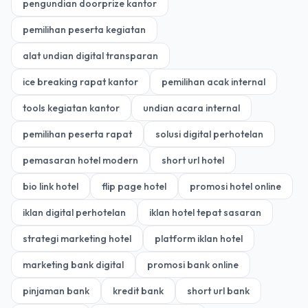
pengundian doorprize kantor
pemilihan peserta kegiatan
alat undian digital transparan
ice breaking rapat kantor
pemilihan acak internal
tools kegiatan kantor
undian acara internal
pemilihan peserta rapat
solusi digital perhotelan
pemasaran hotel modern
short url hotel
bio link hotel
flip page hotel
promosi hotel online
iklan digital perhotelan
iklan hotel tepat sasaran
strategi marketing hotel
platform iklan hotel
marketing bank digital
promosi bank online
pinjaman bank
kredit bank
short url bank