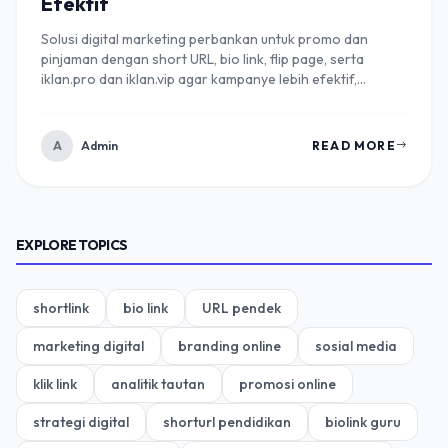
Efektif
Solusi digital marketing perbankan untuk promo dan
pinjaman dengan short URL, bio link, flip page, serta
iklan.pro dan iklan.vip agar kampanye lebih efektif,
terukur, dan tepat sasaran.
A
Admin
READ MORE
EXPLORE TOPICS
shortlink
bio link
URL pendek
marketing digital
branding online
sosial media
klik link
analitik tautan
promosi online
strategi digital
shorturl pendidikan
biolink guru