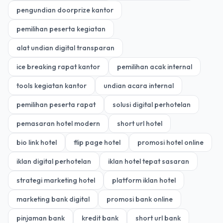
pengundian doorprize kantor
pemilihan peserta kegiatan
alat undian digital transparan
ice breaking rapat kantor
pemilihan acak internal
tools kegiatan kantor
undian acara internal
pemilihan peserta rapat
solusi digital perhotelan
pemasaran hotel modern
short url hotel
bio link hotel
flip page hotel
promosi hotel online
iklan digital perhotelan
iklan hotel tepat sasaran
strategi marketing hotel
platform iklan hotel
marketing bank digital
promosi bank online
pinjaman bank
kredit bank
short url bank