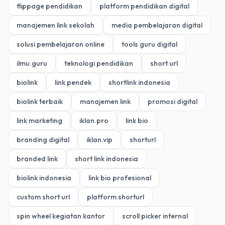
flippage pendidikan
platform pendidikan digital
manajemen link sekolah
media pembelajaran digital
solusi pembelajaran online
tools guru digital
ilmu.guru
teknologi pendidikan
short url
biolink
link pendek
shortlink indonesia
biolink terbaik
manajemen link
promosi digital
link marketing
iklan.pro
link bio
branding digital
iklan.vip
shorturl
branded link
short link indonesia
biolink indonesia
link bio profesional
custom short url
platform shorturl
spin wheel kegiatan kantor
scroll picker internal