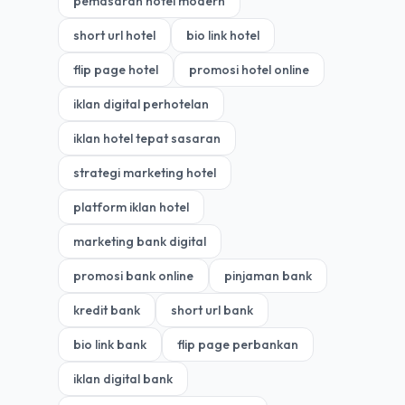
pemasaran hotel modern
short url hotel
bio link hotel
flip page hotel
promosi hotel online
iklan digital perhotelan
iklan hotel tepat sasaran
strategi marketing hotel
platform iklan hotel
marketing bank digital
promosi bank online
pinjaman bank
kredit bank
short url bank
bio link bank
flip page perbankan
iklan digital bank