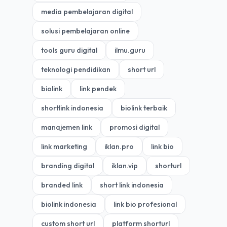
media pembelajaran digital
solusi pembelajaran online
tools guru digital
ilmu.guru
teknologi pendidikan
short url
biolink
link pendek
shortlink indonesia
biolink terbaik
manajemen link
promosi digital
link marketing
iklan.pro
link bio
branding digital
iklan.vip
shorturl
branded link
short link indonesia
biolink indonesia
link bio profesional
custom short url
platform shorturl