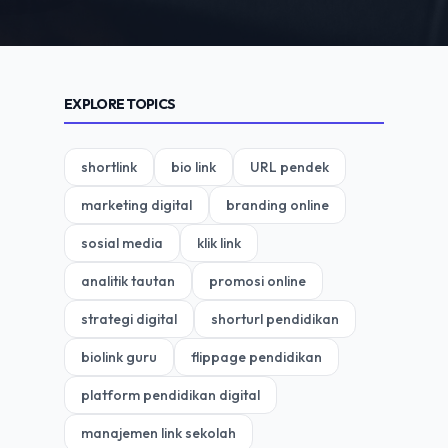
EXPLORE TOPICS
shortlink
bio link
URL pendek
marketing digital
branding online
sosial media
klik link
analitik tautan
promosi online
strategi digital
shorturl pendidikan
biolink guru
flippage pendidikan
platform pendidikan digital
manajemen link sekolah