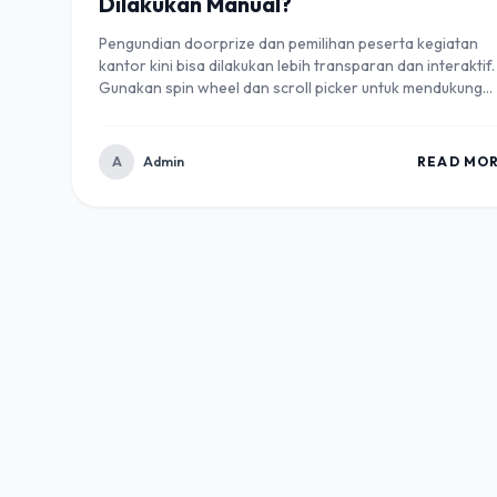
Dilakukan Manual?
Pengundian doorprize dan pemilihan peserta kegiatan
kantor kini bisa dilakukan lebih transparan dan interaktif.
Gunakan spin wheel dan scroll picker untuk mendukung
acara internal yang rapi, adil, dan mudah diterima peserta
A
Admin
READ MO