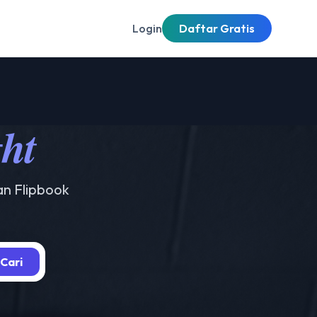
Login
Daftar Gratis
ght
an Flipbook
Cari