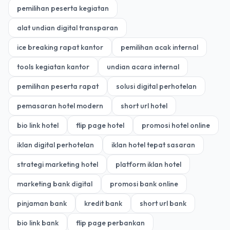
pemilihan peserta kegiatan
alat undian digital transparan
ice breaking rapat kantor
pemilihan acak internal
tools kegiatan kantor
undian acara internal
pemilihan peserta rapat
solusi digital perhotelan
pemasaran hotel modern
short url hotel
bio link hotel
flip page hotel
promosi hotel online
iklan digital perhotelan
iklan hotel tepat sasaran
strategi marketing hotel
platform iklan hotel
marketing bank digital
promosi bank online
pinjaman bank
kredit bank
short url bank
bio link bank
flip page perbankan