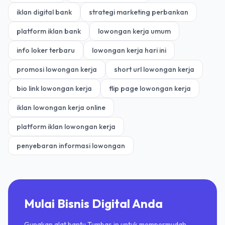
iklan digital bank
strategi marketing perbankan
platform iklan bank
lowongan kerja umum
info loker terbaru
lowongan kerja hari ini
promosi lowongan kerja
short url lowongan kerja
bio link lowongan kerja
flip page lowongan kerja
iklan lowongan kerja online
platform iklan lowongan kerja
penyebaran informasi lowongan
Mulai Bisnis Digital Anda
Gunakan alat bantu Tumbas.in untuk mempermudah