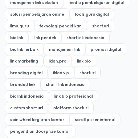
manajemen link sekolah
media pembelajaran digital
solusi pembelajaran online
tools guru digital
ilmu.guru
teknologi pendidikan
short url
biolink
link pendek
shortlink indonesia
biolink terbaik
manajemen link
promosi digital
link marketing
iklan.pro
link bio
branding digital
iklan.vip
shorturl
branded link
short link indonesia
biolink indonesia
link bio profesional
custom short url
platform shorturl
spin wheel kegiatan kantor
scroll picker internal
pengundian doorprize kantor