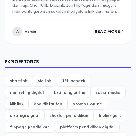
dan rapi. ShortURL, BioLink, dan FlipPage dari Ilmu.guru
membantu guru dan sekolah mengelola link dan materi
pembelajaran secara profesional.
A
Admin
READ MORE
EXPLORE TOPICS
shortlink
bio link
URL pendek
marketing digital
branding online
sosial media
klik link
analitik tautan
promosi online
strategi digital
shorturl pendidikan
biolink guru
flippage pendidikan
platform pendidikan digital