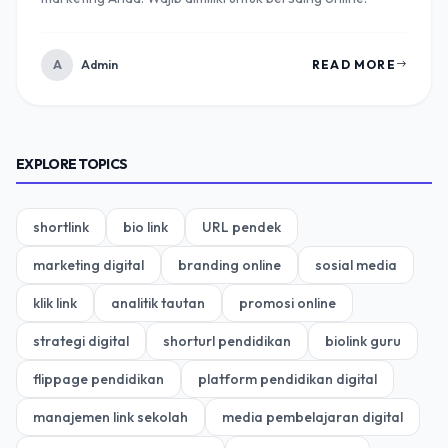
A
Admin
READ MORE
EXPLORE TOPICS
shortlink
bio link
URL pendek
marketing digital
branding online
sosial media
klik link
analitik tautan
promosi online
strategi digital
shorturl pendidikan
biolink guru
flippage pendidikan
platform pendidikan digital
manajemen link sekolah
media pembelajaran digital