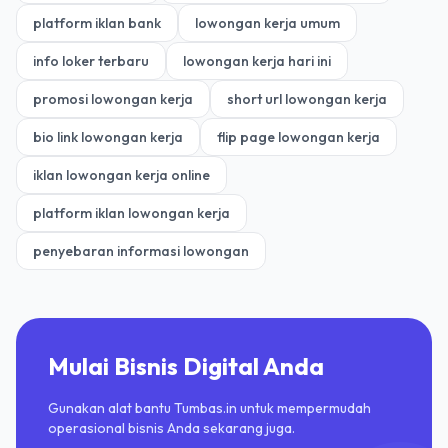
platform iklan bank
lowongan kerja umum
info loker terbaru
lowongan kerja hari ini
promosi lowongan kerja
short url lowongan kerja
bio link lowongan kerja
flip page lowongan kerja
iklan lowongan kerja online
platform iklan lowongan kerja
penyebaran informasi lowongan
Mulai Bisnis Digital Anda
Gunakan alat bantu Tumbas.in untuk mempermudah
operasional bisnis Anda sekarang juga.