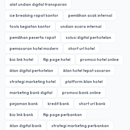
alat undian digital transparan
ice breaking rapat kantor
pemilihan acak internal
tools kegiatan kantor
undian acara internal
pemilihan peserta rapat
solusi digital perhotelan
pemasaran hotel modern
short url hotel
bio link hotel
flip page hotel
promosi hotel online
iklan digital perhotelan
iklan hotel tepat sasaran
strategi marketing hotel
platform iklan hotel
marketing bank digital
promosi bank online
pinjaman bank
kredit bank
short url bank
bio link bank
flip page perbankan
iklan digital bank
strategi marketing perbankan