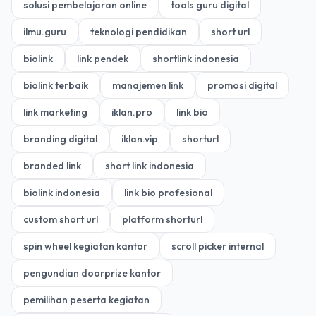
solusi pembelajaran online
tools guru digital
ilmu.guru
teknologi pendidikan
short url
biolink
link pendek
shortlink indonesia
biolink terbaik
manajemen link
promosi digital
link marketing
iklan.pro
link bio
branding digital
iklan.vip
shorturl
branded link
short link indonesia
biolink indonesia
link bio profesional
custom short url
platform shorturl
spin wheel kegiatan kantor
scroll picker internal
pengundian doorprize kantor
pemilihan peserta kegiatan