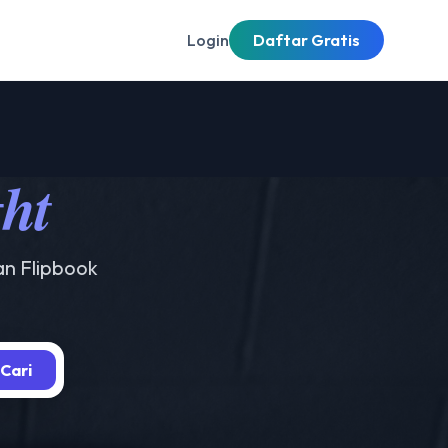
Login
Daftar Gratis
ght
an Flipbook
Cari