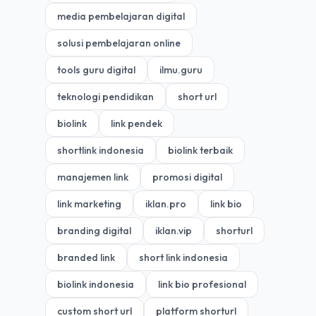
media pembelajaran digital
solusi pembelajaran online
tools guru digital
ilmu.guru
teknologi pendidikan
short url
biolink
link pendek
shortlink indonesia
biolink terbaik
manajemen link
promosi digital
link marketing
iklan.pro
link bio
branding digital
iklan.vip
shorturl
branded link
short link indonesia
biolink indonesia
link bio profesional
custom short url
platform shorturl