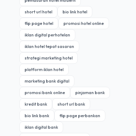
pemasaran hotel modern
short url hotel
bio link hotel
flip page hotel
promosi hotel online
iklan digital perhotelan
iklan hotel tepat sasaran
strategi marketing hotel
platform iklan hotel
marketing bank digital
promosi bank online
pinjaman bank
kredit bank
short url bank
bio link bank
flip page perbankan
iklan digital bank