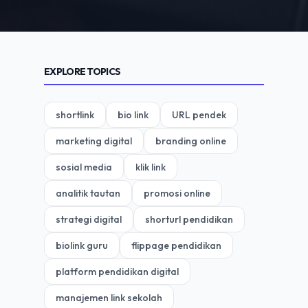
EXPLORE TOPICS
shortlink
bio link
URL pendek
marketing digital
branding online
sosial media
klik link
analitik tautan
promosi online
strategi digital
shorturl pendidikan
biolink guru
flippage pendidikan
platform pendidikan digital
manajemen link sekolah